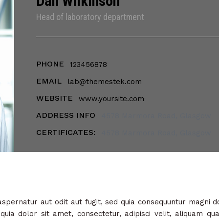
Dan Wilkinson
Head of laboratory department
PHONE
123456878
EMAIL
lab@themestek.com
WEBSITE
www.yoursite.com
ADDRESS INFO
4578 Marmora Road, Glasgow
CERTIFICATES:
4578 Marmora Road, Glasgow
pernatur aut odit aut fugit, sed quia consequuntur magni do
ia dolor sit amet, consectetur, adipisci velit, aliquam q