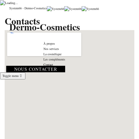
System66 - Dermo-Cosmetics
Contacts
Dermo-Cosmetics
À propos
Nos services
La cosmétique
Les compléments
Contact
NOUS CONTACTER
Toggle menu